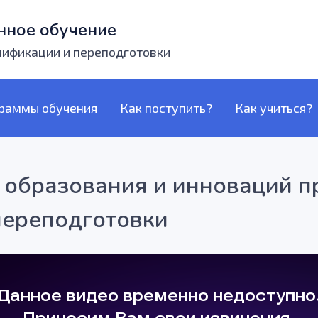
нное обучение
лификации и переподготовки
раммы обучения
Как поступить?
Как учиться?
образования и инноваций п
ереподготовки