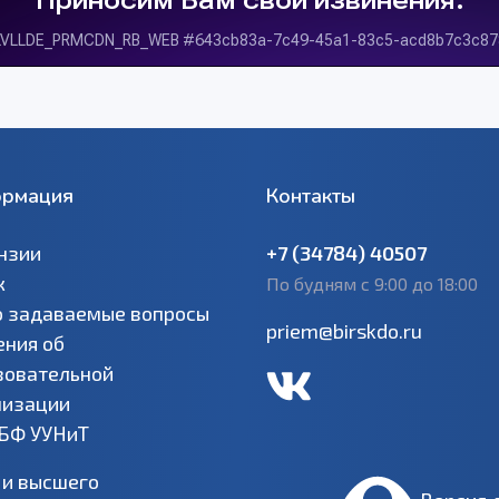
рмация
Контакты
нзии
+7 (34784) 40507
к
По будням с 9:00 до 18:00
о задаваемые вопросы
priem@birskdo.ru
ения об
зовательной
низации
 БФ УУНиТ
 и высшего