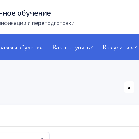
нное обучение
лификации и переподготовки
раммы обучения
Как поступить?
Как учиться?
«