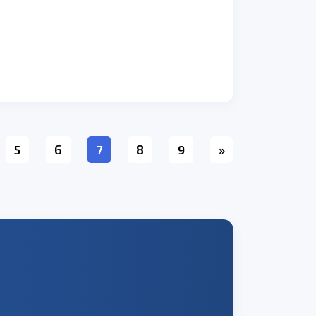
текущая
5
6
7
8
9
»