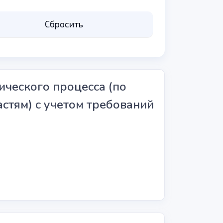
рский учет
Сбросить
ление персоналом
ческого процесса (по
стям) с учетом требований
социально-культурная деятельно
я
ка учителей
одоведение
ельного образования