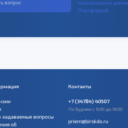
ь вопрос
персональных данн
Платформой.
рмация
Контакты
нзии
+7 (34784) 40507
к
По будням с 9:00 до 18:00
о задаваемые вопросы
priem@birskdo.ru
ения об