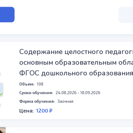
Экономика и бухгалте
Дизайн
Делопроизводство
Здравоохранение
Менеджмент и управ
Содержание целостного педагоги
Менеджмент
основным образовательным обла
Социальная работа и 
ФГОС дошкольного образовани
Предметная подготов
Лингвистика и перев
Объем:
108
ЕГЭ и ОГЭ
Сроки обучения:
24.08.2026 - 18.09.2026
Туризм
Форма обучения:
Заочная
Педагогика дополнит
Цена:
1200 ₽
Биология