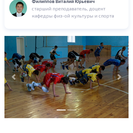
Филиппов Виталий Юрьевич
старший преподаватель, доцент
кафедры физ-ой культуры и спорта
Предыдущее
След